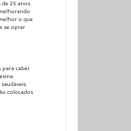
 de 25 anos. 
 melhorando 
melhor o que 
e se optar 
s para caber 
sina. 
saudáveis. 
são colocados 