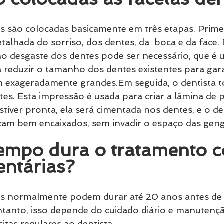
as são colocadas basicamente em três etapas. Primei
talhada do sorriso, dos dentes, da  boca e da face.
o desgaste dos dentes pode ser necessário, que é 
reduzir o tamanho dos dentes existentes para gara
m exageradamente grandes.Em seguida, o dentista 
es. Esta impressão é usada para criar a lâmina de p
iver pronta, ela será cimentada nos dentes, e o den
ficam bem encaixados, sem invadir o espaço das geng
empo dura o tratamento 
entárias?
ias normalmente podem durar até 20 anos antes de
ntanto, isso depende do cuidado diário e manutenç
sitas regulares ao dentista.