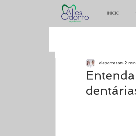
INÍCIO
alepartezani
2 min
Entenda 
dentária