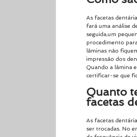
As facetas dentári
fará uma análise de
seguida,um pequen
procedimento para 
lâminas não fique
impressão dos dent
Quando a lâmina est
certificar-se que 
Quanto t
facetas d
As facetas dentár
ser trocadas. No e
da frequência de vi