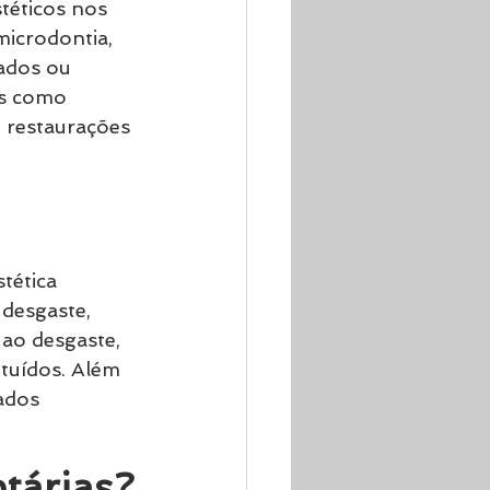
téticos nos 
icrodontia, 
ados ou 
s como 
 restaurações 
tética 
 desgaste, 
 ao desgaste, 
tuídos. Além 
ados 
tárias?