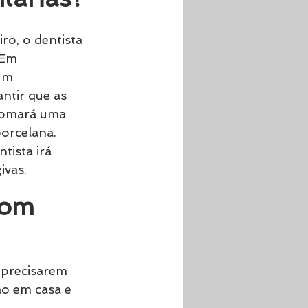
ro, o dentista 
 Em 
um 
ntir que as 
tomará uma 
orcelana. 
tista irá 
ivas.
com 
 precisarem 
ão em casa e 