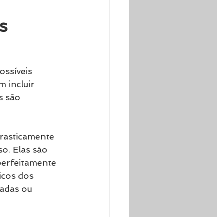
s 
ssíveis 
 incluir 
s são 
rasticamente 
o. Elas são 
perfeitamente 
icos dos 
adas ou 