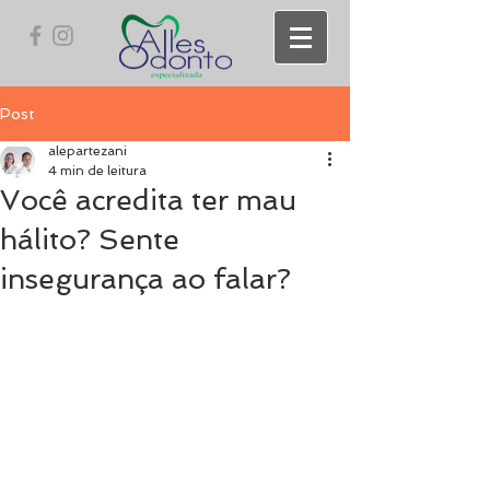
Post
alepartezani
4 min de leitura
Você acredita ter mau
hálito? Sente
insegurança ao falar?