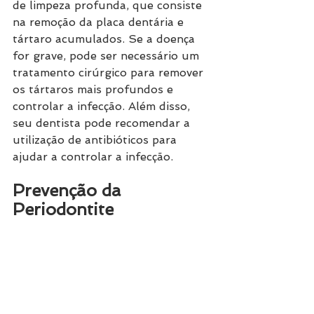
de limpeza profunda, que consiste 
na remoção da placa dentária e 
tártaro acumulados. Se a doença 
for grave, pode ser necessário um 
tratamento cirúrgico para remover 
os tártaros mais profundos e 
controlar a infecção. Além disso, 
seu dentista pode recomendar a 
utilização de antibióticos para 
ajudar a controlar a infecção.
Prevenção da 
Periodontite
A melhor maneira de prevenir a 
periodontite é manter uma boa 
higiene bucal. Isso significa escovar 
os dentes duas vezes ao dia e usar 
fio dental diariamente. Além disso, 